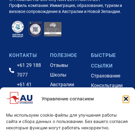
Профиль компании: Иммиграция, образование, туризм и
визовое сопровождение в Австралии и Новой Зеландии.
КОНТАКТЫ
ПОЛЕЗНОЕ
БЫСТРЫЕ
+61 29 188
Отзывы
ССЫЛКИ
7077
Школы
Страхование
+61 41
Австралии
Консультации
2731646
Наша команда
Портал оплаты
Управление согласием
info@eduau.com.au
Аккредитации
Проживание
Контакты
Партнерская
Блог
Мы используем cookie-файлы для улучшения работы
сайта и сбора данных о пользовании. Без вашего согласия
офисов
программа
Наши цены -
некоторые функции могут работать некорректно.
Вебинары
Австралия