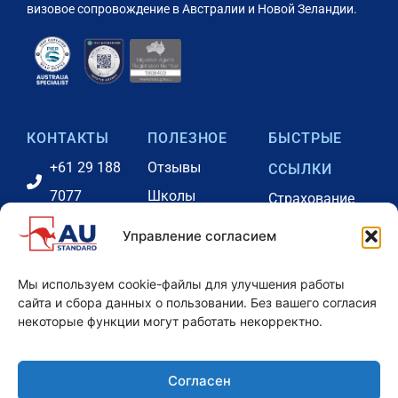
визовое сопровождение в Австралии и Новой Зеландии.
КОНТАКТЫ
ПОЛЕЗНОЕ
БЫСТРЫЕ
+61 29 188
Отзывы
ССЫЛКИ
7077
Школы
Страхование
+61 41
Австралии
Консультации
Управление согласием
2731646
Наша команда
Портал оплаты
info@eduau.com.au
Аккредитации
Проживание
Мы используем cookie-файлы для улучшения работы
сайта и сбора данных о пользовании. Без вашего согласия
Контакты
Партнерская
Блог
некоторые функции могут работать некорректно.
офисов
программа
Наши цены -
Вебинары
Австралия
Согласен