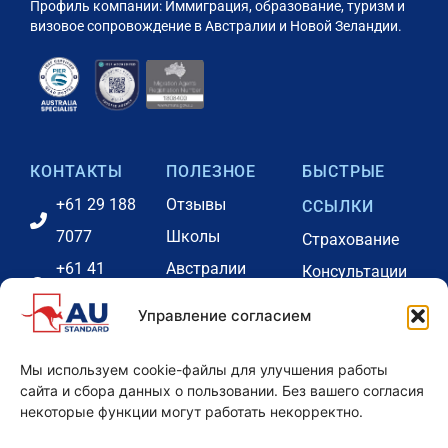
Профиль компании: Иммиграция, образование, туризм и
визовое сопровождение в Австралии и Новой Зеландии.
КОНТАКТЫ
ПОЛЕЗНОЕ
БЫСТРЫЕ
+61 29 188
Отзывы
ССЫЛКИ
7077
Школы
Страхование
+61 41
Австралии
Консультации
2731646
Наша команда
Портал оплаты
Управление согласием
info@eduau.com.au
Аккредитации
Проживание
Контакты
Партнерская
Блог
Мы используем cookie-файлы для улучшения работы
сайта и сбора данных о пользовании. Без вашего согласия
офисов
программа
Наши цены -
некоторые функции могут работать некорректно.
Вебинары
Австралия