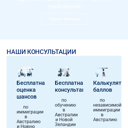
требований
Узнать больше
НАШИ КОНСУЛЬТАЦИИ
Бесплатная
Бесплатная
Калькулятор
оценка
консультация
баллов
шансов
по
по
обучению
независимой
по
в
иммиграции
иммиграции
Австралии
в
в
и Новой
Австралию
Австралию
Зеландии
и Новую