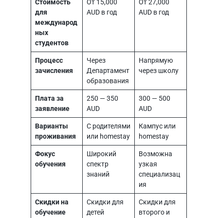
Стоимость
От 15,000
От 27,000
для
AUD в год
AUD в год
международ
ных
студентов
Процесс
Через
Напрямую
зачисления
Департамент
через школу
образования
Плата за
250 — 350
300 — 500
заявление
AUD
AUD
Варианты
С родителями
Кампус или
проживания
или homestay
homestay
Фокус
Широкий
Возможна
обучения
спектр
узкая
знаний
специализац
ия
Скидки на
Скидки для
Скидки для
обучение
детей
второго и