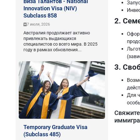
Виза Талантов - National
Запус
Innovation Visa (NIV)
Инвес
Subclass 858
2. Се
7 июля, 2026
Австралия продолжает активно
Оформ
привлекать выдающихся
прод
специалистов со всего мира. В 2025
Льгот
году в рамках обновления...
(зави
3. Сво
Возмо
дейст
Для ч
особ
Свяжитес
иммигра
Temporary Graduate Visa
(Subclass 485)