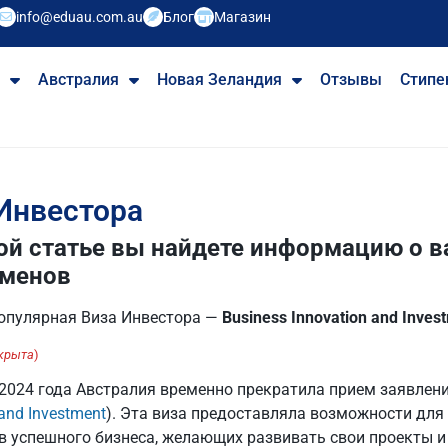
info@eduau.com.au
Блог
Магазин
е
Австралия
Новая Зеландия
Отзывы
Стипе
Инвестора
ой статье вы найдете информацию о 
сменов
популярная Виза Инвестора —
Business
Innovation and Invest
крыта
)
2024 года Австралия временно прекратила прием заявлений
 and Investment
). Эта виза предоставляла возможности для
в успешного бизнеса, желающих развивать свои проекты и