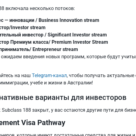
188 включала несколько потоков:
с — инновации / Business Innovation stream
тор/Investor stream
тельный инвестор / Significant Investor stream
тор Премиум класса/ Premium Investor Stream
риниматель/ Entrepreneur stream
 ожидаем введения новых программ, которые будут учиты
йтесь на наш
Telegram-канал
, чтобы получать актуальные 
иммиграции, учебе и жизни в Австралии!
нативные варианты для инвесторов
 Subclass 188 закрыт, у вас остаются другие пути для биз
rement Visa Pathway
онеров, которые имеют достаточные средства для жизни и