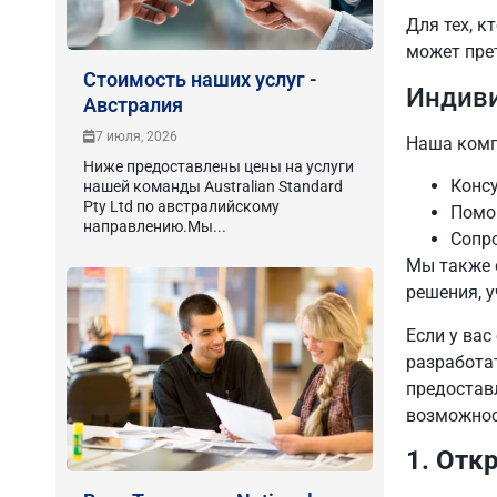
Для тех, к
может пре
Стоимость наших услуг -
Индиви
Австралия
7 июля, 2026
Наша комп
Ниже предоставлены цены на услуги
Консу
нашей команды Australian Standard
Pty Ltd по австралийскому
Помо
направлению.Мы...
Сопро
Мы также 
решения, 
Если у ва
разработа
предостав
возможнос
1. Отк