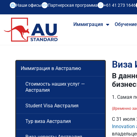
Наши офисы
Партнерская программа
+61 41 273 1646
Иммиграция
Обучени
Виза 
Иммиграция в Австралию
В данн
бизне
Стоимость наших услуг —
Австралия
1. Самая 
Student Visa Австралия
(
Временно за
С 31 июля 
Тур виза Австралия
Innovation
владельце
Виза невесты Австралия