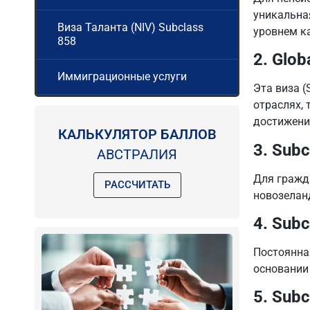
уникальна
Виза Таланта (NIV) Subclass
уровнем к
858
2. Glob
Иммиграционные услуги
Эта виза 
отраслях, 
достижени
КАЛЬКУЛЯТОР БАЛЛОВ
3. Subc
АВСТРАЛИЯ
Для гражд
РАССЧИТАТЬ
новозелан
4. Subc
Постоянна
основании
5. Subc