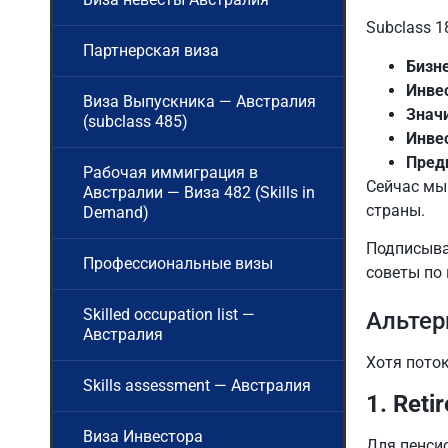
Subclass 
Партнерская виза
Бизне
Инвес
Виза Выпускника — Австралия
Значи
(subclass 485)
Инвес
Предп
Рабочая иммиграция в
Сейчас мы
Австралии — Виза 482 (Skills in
страны.
Demand)
Подписыва
Профессиональные визы
советы по 
Skilled occupation list —
Альтер
Австралия
Хотя поток
Skills assessment — Австралия
1. Reti
Виза Инвестора
Для пенси