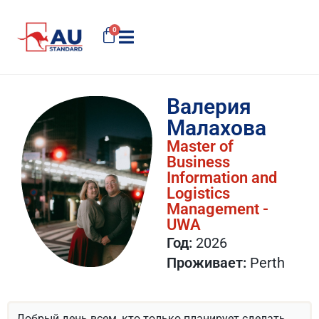
0
Валерия
Малахова
Master of
Business
Information and
Logistics
Management -
UWA
Год:
2026
Проживает:
Perth
Добрый день всем, кто только планирует сделать