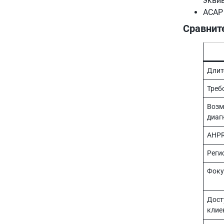
эквив
ACAP 
Сравнит
Длит
Треб
Возм
диаг
AHPR
Реги
Фоку
Дост
клие