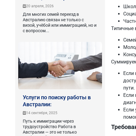
Школ
20 апреля, 2026
Соци
Для многих семей переезд в
Австралию связан не только с
Част
визой, учёбой или иммиграцией, но и
Типичные 
с вопросом...
Семе
Моло
Конс
Суммируем
Если 
досту
пути.
Если 
Услуги по поиску работы в
диагн
Австралии:
Если 
14 сентября, 2025
помог
Путь к иммиграции через
Требова
трудоустройство Работа в
Австралии — это не только