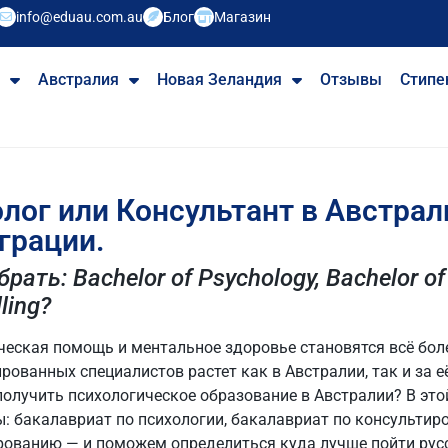
info@eduau.com.au
Блог
Магазин
е
Австралия
Новая Зеландия
Отзывы
Стипе
лог или Консультант в Австрал
грации.
рать: Bachelor of Psychology, Bachelor of
ling?
ческая помощь и ментальное здоровье становятся всё бол
ованных специалистов растет как в Австралии, так и за е
 получить психологическое образование в Австралии? В эт
: бакалавриат по психологии, бакалавриат по консультиро
рованию — и поможем определиться куда лучше пойти рус