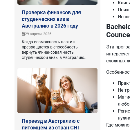
Клин
Психо
Проверка финансов для
Иссле
студенческих виз в
Австралию в 2026 году
Bachel
Counce
29 апреля, 2026
Когда возможность платить
Эта прогр
превращается в способность
вернуть Финансовая часть
интересуе
студенческой визы в Австралию...
сложных жи
Особеннос
Практ
Не тр
Магис
любой
Регис
нужно
Переезд в Австралию с
Где можно
питомцем из стран СНГ