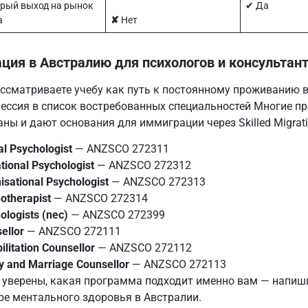
рый выход на рынок
✔︎ Да
а
✘
Нет
ция в Австралию для психологов и консультан
ассматриваете учебу как путь к постоянному проживанию в
ессия в список востребованных специальностей Многие пр
аны и дают основания для иммиграции через Skilled Migra
cal Psychologist
— ANZSCO 272311
tional Psychologist
— ANZSCO 272312
isational Psychologist
— ANZSCO 272313
otherapist
— ANZSCO 272314
ologists (nec)
— ANZSCO 272399
ellor
— ANZSCO 272111
ilitation Counsellor
— ANZSCO 272112
y and Marriage Counsellor
— ANZSCO 272113
е уверены, какая программа подходит именно вам — напиш
ре ментального здоровья в Австралии.