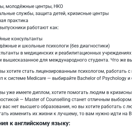
ы, молодёжные центры, НКО
альные службы, защита детей, кризисные центры
ная практика
выпускники работают как:
йные консультанты
дёжные и школьные психологи (без диагностики)
ультанты в медицинских и реабилитационных учреждениях
 вышесказанное для международного студента. Что же в
вы хотите стать лицензированным психологом, работать с
п к системе Medicare — выбирайте Bachelor of Psychology 
вы уже имеете диплом, хотите помогать людям в кризисны
остикой — Master of Counselling станет отличным выбором
у вас нет высшего образования, но вы хотите работать с л
ать изменить их жизни к лучшему, то вам нужно идти на Bac
ния к английскому языку: