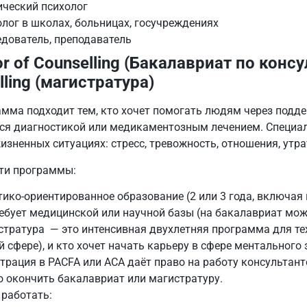
ический психолог
лог в школах, больницах, госучреждениях
дователь, преподаватель
or of Counselling (Бакалавриат по конс
lling (магистратура)
амма подходит тем, кто хочет помогать людям через подде
тся диагностикой или медикаментозным лечением. Специал
зненных ситуациях: стресс, тревожность, отношения, утра
ти программы:
ико-ориентированное образование (2 или 3 года, включая 
ебует медицинской или научной базы (на бакалавриат мож
тратура — это интенсивная двухлетняя программа для тех,
 сфере), и кто хочет начать карьеру в сфере ментального 
трация в PACFA или ACA даёт право на работу консультант
 окончить бакалавриат или магистратуру.
 работать: