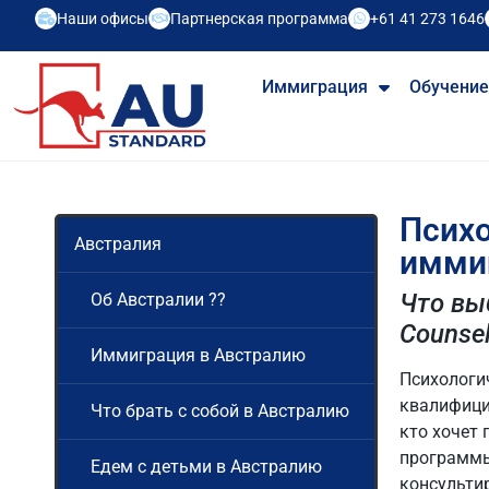
Наши офисы
Партнерская программа
+61 41 273 1646
Иммиграция
Обучени
Психо
Австралия
имми
Что выб
Об Австралии ??
Counsel
Иммиграция в Австралию
Психологи
квалифицир
Что брать с собой в Австралию
кто хочет
программы
Едем с детьми в Австралию
консульти