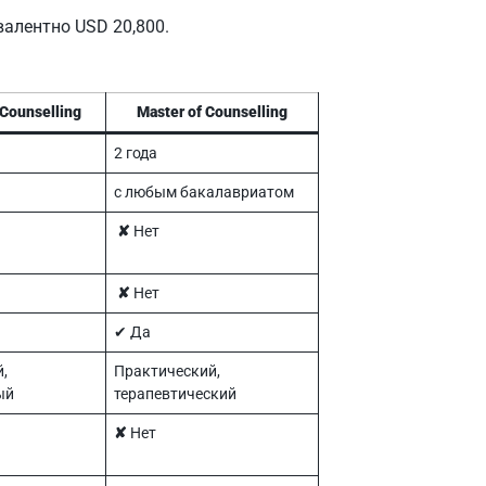
ивалентно USD 20,800.
 Counselling
Master of Counselling
2 года
с любым бакалавриатом
✘
Нет
✘
Нет
✔︎ Да
,
Практический,
ый
терапевтический
✘
Нет