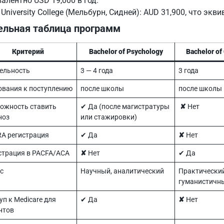
алентно USD 19,000 в год.
University College (Мельбурн, Сидней): AUD 31,900, что экв
ельная таблица программ
Критерий
Bachelor of Psychology
Bachelor of
ельность
3 — 4 года
3 года
ования к поступлению
после школы
после школы
ожность ставить
✔︎ Да (после магистратуры
✘
Нет
ноз
или стажировки)
A регистрация
✔︎ Да
✘
Нет
страция в PACFA/ACA
✘
Нет
✔︎ Да
с
Научный, аналитический
Практический
гуманистичн
уп к Medicare для
✔︎ Да
✘
Нет
нтов