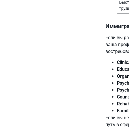
Быст
труд
Иммигра
Если вы р
ваша проф
востребов
Clini
Educa
Organ
Psych
Psych
Couns
Rehab
Famil
Если вы н
путь в сфе