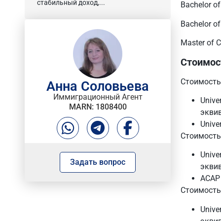
стабильный доход,...
Bachelor o
Bachelor of
Master of C
Стоимост
Стоимость 
Анна Соловьева
Иммиграционный Агент
Unive
MARN: 1808400
эквив
Unive
Стоимость 
Unive
Задать вопрос
эквив
ACAP 
Стоимость 
Unive