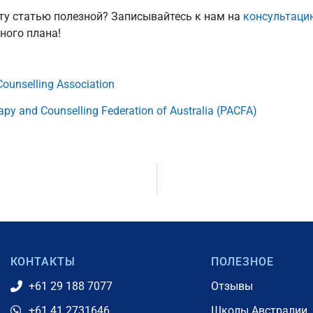
эту статью полезной? Записывайтесь к нам на
консультаци
ного плана!
Counselling Association
py and Counselling Federation of Australia (PACFA)
КОНТАКТЫ
ПОЛЕЗНОЕ
+61 29 188 7077
Отзывы
+61 41 2731646
Школы Австралии