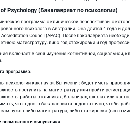
 of Psychology (Бакалавриат по психологии)
мическая программа с клинической перспективой, с которо
рованного психолога в Австралии. Она длится 4 года и до
 Accreditation Council (APAC). После бакалавриата необхо
летнюю магистратуру, либо год стажировки и год професс
ния включает в себя изучение когнитивной, социальной, к
и.
эта программа:
ы психологии как науки. Выпускник будет иметь право ди
жность поступить на магистратуру или пройти регистрацию
жность работы в клиниках, больницах, школах или частн
имать, что одного бакалавриата недостаточно, чтобы рабо
вам нужна либо магистратура, либо стажировка (всего ми
 возможности выпускника