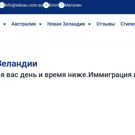
info@eduau.com.au
Блог
Магазин
е
Австралия
Новая Зеландия
Отзывы
Стипе
Зеландии
я вас день и время ниже.Иммиграция 