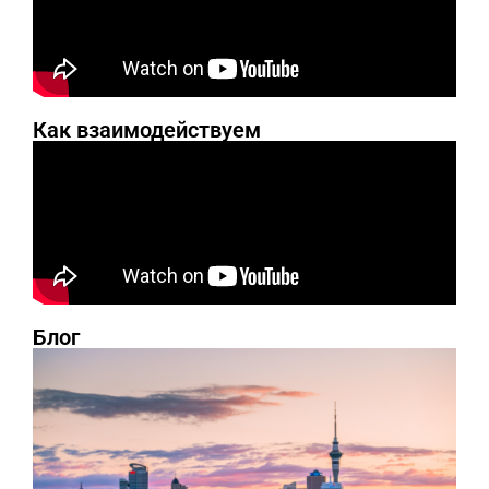
Как взаимодействуем
Блог
И
ч
м
в
З