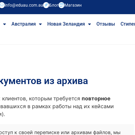
info@eduau.com.au
Блог
Магазин
е
Австралия
Новая Зеландия
Отзывы
Стипе
кументов из архива
х клиентов, которым требуется
повторное
овавшихся в рамках работы над их кейсами
).
оступ к своей переписке или архивам файлов, мы