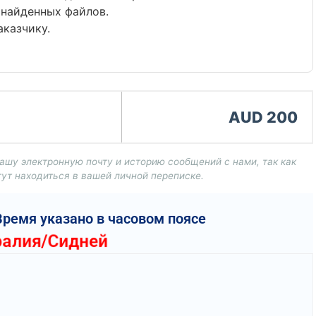
найденных файлов.
аказчику.
AUD 200
шу электронную почту и историю сообщений с нами, так как
ут находиться в вашей личной переписке.
Время указано в часовом поясе
ралия/Сидней