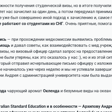
жности получения студенческой визы, но в итоге получили
т нас зачислил за один день, а потом передумал принимат
е уже был совершенно иной подход к зачислению и, самое
 работают со студентами из СНГ
. Очень приятные, помог
ись
— при прохождении медкомиссии выявились проблемы
омощь
и давал советы, как взаимодействовать с мед.учреж
изы, но визовый офицер сделал запрос на предоставление
е были утеряны, как это оказалось у нас :), но и из этой с
орый отправил исчерпывающее письмо офицеру с изложен
ие начиналось уже через неделю и мы не успевали завершит
и Андрея с администрацией университета нам была выдан
года
чарующий аромат
Окленда
и безумные виды на океан 
lian Standard Education и в особенности — Архипову Анд