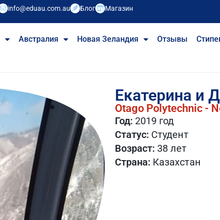
info@eduau.com.au
Блог
Магазин
е
Австралия
Новая Зеландия
Отзывы
Стипе
Екатерина и 
Otago Polytechnic - 
Год:
2019 год​
Статус:
Студент
Возраст:
38 лет​
Страна:
Казахстан​