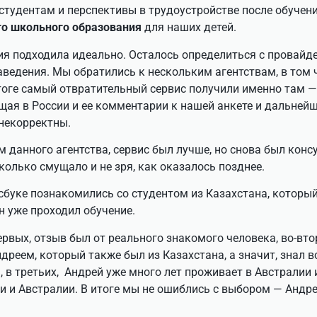
студентам и перспективы в трудоустройстве после обучен
го школьного образования
для наших детей.
я подходила идеально. Осталось определиться с провайд
ведения. Мы обратились к нескольким агентствам, в том 
тоге самый отвратительный сервис получили именно там —
щая в России и ее комментарии к нашей анкете и дальней
 некорректны.
 данного агентства, сервис был лучше, но снова был конс
колько смущало и не зря, как оказалось позднее.
йсбуке познакомились со студентом из Казахстана, котор
он уже проходил обучение.
ервых, отзыв был от реального знакомого человека, во-вт
реем, который также был из Казахстана, а значит, знал 
, в третьих, Андрей уже много лет проживает в Австралии 
 и Австралии. В итоге мы не ошиблись с выбором — Андре