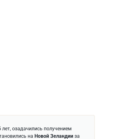
5 лет, озадачились получением
становились на
Новой Зеландии
за