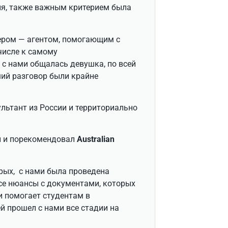
ия, также важным критерием была
ером — агентом, помогающим с
числе к самому
 с нами общалась девушка, по всей
ший разговор были крайне
ультант из России и территориально
ый и порекомендовал
Australian
орых, с нами была проведена
все нюансы с документами, которых
и помогает студентам в
й прошел с нами все стадии на