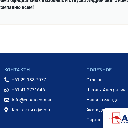
ремя официальных выходных и отпуска Андрей был с нами
компанию всем!
КОНТАКТЫ
ПОЛЕЗНОЕ
+61 29 188 7077
Отзывы
+61 41 2731646
Школы Австралии
info@eduau.com.au
Наша команда
Контакты офисов
Аккредитации
Партнерская прог